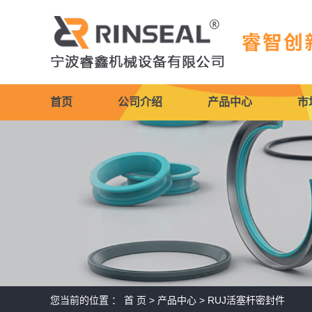
首页
公司介绍
产品中心
市
公司简介
防尘圈
企业文化
活塞杆密封件
荣誉资质
活塞密封件
导向带
旋转密封件
机床导轨软带
您当前的位置 ：
首 页
>
产品中心
>
RUJ活塞杆密封件