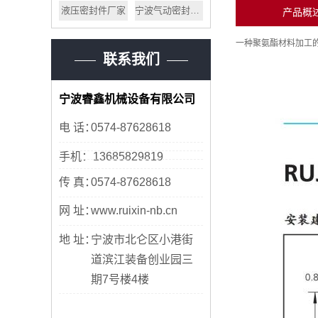
液压密封件厂家
宁波气动密封件公司
产品概
一种聚氨酯材料加工
联系我们
宁波睿鑫机械设备有限公司
电 话：
0574-87628618
手机：13685829819
传 真：
0574-87628618
网 址：
www.ruixin-nb.cn
地 址：
宁波市北仑区小港街
道滨江装备创业园三
期7号楼4楼