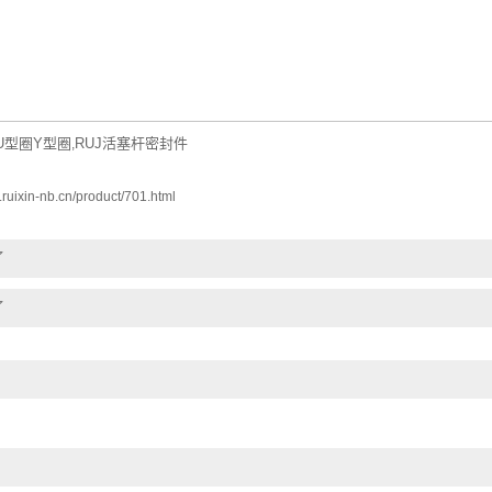
JU型圈Y型圈
RUJ活塞杆密封件
,
.ruixin-nb.cn/product/701.html
了
了