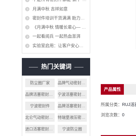
月满中秋 吉祥如意
密封件培训干货满满 助力专业技能再提升
《月满中秋 情暖长辈心— 宁波睿鑫中秋送月饼寄暖心》
一起看阅兵 一起热血澎湃
实验室启用：让客户安心的第一道防线
热门关键词
防尘圈厂家
品牌气动密封件厂家
产品属性
品牌活塞密封件厂家
宁波活塞密封件厂
所属分类：
RUJ
宁波密封件
品牌活塞密封件价格
浏览次数：
0
北仑气动密封件价格
特瑞堡液压密封件厂
进口活塞密封件价格
宁波防尘圈