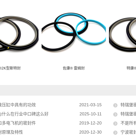
®2K型斯特封
佐康® 雷姆封
特康
液压缸中具有的功效
2021-03-15
特瑞堡
为什么在行业中口碑这么好
2025-10-11
特瑞堡
和多电飞机的密封件
2019-12-20
不是所有密
封原理及特性
2020-12-30
宁波密