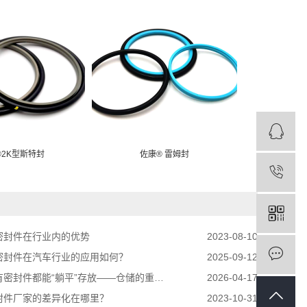
®2K型斯特封
佐康® 雷姆封
特康®
密封件在行业内的优势
2023-08-10
密封件在汽车行业的应用如何？
2025-09-12
封件都能“躺平”存放——仓储的重要性与专业管理
2026-04-17
封件厂家的差异化在哪里？
2023-10-31