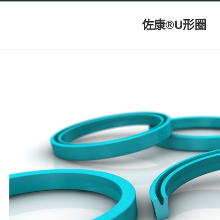
佐康®U形圈