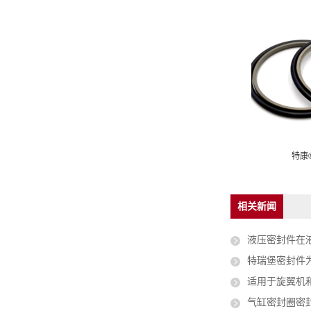
®2K型斯特封
佐康® 雷姆封
特康
相关新闻
液压密封件在
特瑞堡密封件
适用于旋翼机
气缸密封圈密