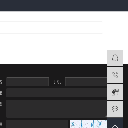
名
手机
箱
言
码