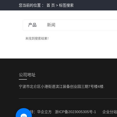
您当前的位置 ：
首 页
> 标签搜索
产品
新闻
未找到搜索结果！
公司地址
宁波市北仑区小港街道滨江装备创业园三期7号楼4楼.
技术支持：
华企立方
浙ICP备2023005305号-1
企业分站